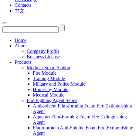
Contacts
中文
Home
About
Company Profile
Business License
Products
Modular Smart Station
Fire Module
Training Module
Military and Police Module
Homestay Module
Medical Module
Fire Fighting Agent Series
Anti-solvent Film-forming Foam Fire Extinguishing
Agent
Aqueous Film-Forming Foam Fire Extinguishing
Agent
Fluoroprotein Anti-Soluble Foam Fire Extinguishing
Agent