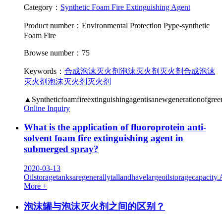
Category：
Synthetic Foam Fire Extinguishing Agent
Product number：Environmental Protection Pype-synthetic
Foam Fire
Browse number：75
Keywords：
合成泡沫灭火剂
泡沫灭火剂
灭火剂
合成泡沫
灭火剂
泡沫灭火剂
灭火剂
▲Syntheticfoamfireextinguishingagentisanewgenerationofgreen
Online Inquiry
What is the application of fluoroprotein anti-
solvent foam fire extinguishing agent in
submerged spray?
2020-03-13
Oilstoragetanksaregenerallytallandhavelargeoilstoragecapacity.A
More +
泡沫罐与泡沫灭火剂之间的区别？