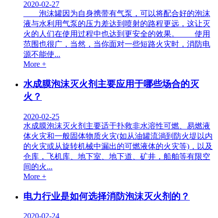
2020-02-27
泡沫罐因为自身携带有气泵，可以将配合好的泡沫
液与水利用气泵的压力差达到喷射的路程更远，这让灭
火的人们在使用过程中也达到更安全的效果。 使用
范围也很广，当然，当你面对一些短路火灾时，消防电
源不能使...
More +
水成膜泡沫灭火剂主要应用于哪些场合的灭
火？
2020-02-25
水成膜泡沫灭火剂主要适于扑救非水溶性可燃、易燃液
体火灾和一般固体物质火灾(如从油罐流淌到防火堤以内
的火灾或从旋转机械中漏出的可燃液体的火灾等)，以及
仓库，飞机库、地下室、地下道、矿井，船舶等有限空
间的火...
More +
电力行业是如何选择消防泡沫灭火剂的？
2020-02-24