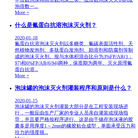
泡倍数一...
More +
什么是氟蛋白抗溶泡沫灭火剂？
2020-01-18
氟蛋白抗溶泡沫灭火剂以多糖类、氟碳表面活性剂、天
然植物发泡剂、多肽蛋白发泡剂、助溶剂和防腐剂等制
成的泡沫灭火剂。按与水体积混合比分为3%FP/AR(3：
97)和6%FP/AR(6∶94)两种，保质期为两年。灭火原理氟
蛋白抗溶...
More +
泡沫罐的泡沫灭火剂灌装程序和原则是什么？
2020-01-15
泡沫罐的泡沫灭火剂灌装大部分是在工程安装现场进
行，一般应由生产厂家的专业人员亲自灌装或现场指
导，并且要严格按程序进行。这是由于储存泡沫液的胶
囊多是用厚度1～2mm的橡胶粘合成型，单面承受压力和
拉力的强度很...