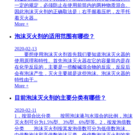
一定的规定，必须防止在使用前筒内的两种物质混合。
因此泡沫灭火剂的正确取法是：右手握着压把，左手托
着灭火器...
More +
泡沫灭火剂的适用范围有哪些？
2020-02-13
要想使用泡沫灭火剂首先我们要知道泡沫灭火器的
使用原理和特性。首先泡沫灭火器在它的容量筒内是存
在化学反应的，主要是一些酸碱混合物的反应，反应后
会有泡沫产生，灭火主要就是这些泡沫。泡沫灭火器的
特性由于...
More +
目前泡沫灭火剂的主要分类有哪些？
2020-02-11
1．按混合比分类 按照泡沫液与水混合的比例，泡沫
灭火剂可分为1.5%型、3%型、6%型等。2．按发泡倍数
分类 泡沫灭火剂按其发泡倍数可分为低倍数泡沫、
中倍数泡沫和高倍数泡沫三类。低倍数泡沫灭火剂的发