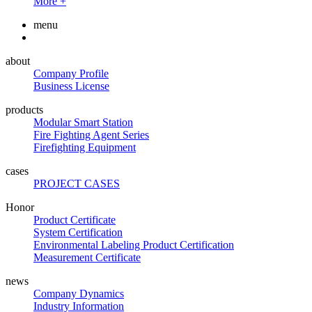
More +
menu
about
Company Profile
Business License
products
Modular Smart Station
Fire Fighting Agent Series
Firefighting Equipment
cases
PROJECT CASES
Honor
Product Certificate
System Certification
Environmental Labeling Product Certification
Measurement Certificate
news
Company Dynamics
Industry Information