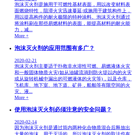
泡沫灭火剂是施用于可燃性基材表面，用以改变材料表
面燃烧特性，阻滞火灾迅速蔓延;或施用于建筑构件上，
用以提高构件的耐火极限的特种涂料。泡沫灭火剂通过
将涂料刷在那些易燃材料的表面，能提高材料的耐火能
力，减...
More +
泡沫灭火剂的应用范围有多广？
2020-02-21
泡沫灭火剂主要适于扑救非水溶性可燃、易燃液体火灾
和一般固体物质火灾(如从油罐流淌到防火堤以内的火灾
或从旋转机械中漏出的可燃液体的火灾等)，以及仓库，
飞机库、地下室、地下道、矿井，船舶等有限空间的火
灾。液...
More +
使用泡沫灭火剂必须注意的安全问题？
2020-02-14
因为泡沫灭火剂是通过筒内两种化合物质混合后释放出
大量的泡沫，用于灭活的，所以泡沫灭火剂的取法也有