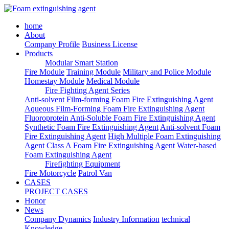
home
About
Company Profile
Business License
Products
Modular Smart Station
Fire Module
Training Module
Military and Police Module
Homestay Module
Medical Module
Fire Fighting Agent Series
Anti-solvent Film-forming Foam Fire Extinguishing Agent
Aqueous Film-Forming Foam Fire Extinguishing Agent
Fluoroprotein Anti-Soluble Foam Fire Extinguishing Agent
Synthetic Foam Fire Extinguishing Agent
Anti-solvent Foam
Fire Extinguishing Agent
High Multiple Foam Extinguishing
Agent
Class A Foam Fire Extinguishing Agent
Water-based
Foam Extinguishing Agent
Firefighting Equipment
Fire Motorcycle
Patrol Van
CASES
PROJECT CASES
Honor
News
Company Dynamics
Industry Information
technical
Knowledge