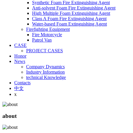
Synthetic Foam Fire Extinguishing Agent
Anti-solvent Foam Fire Extinguishing Agent
High Multiple Foam Extinguishing Agent
Class A Foam Fire Extinguishing Agent
Water-based Foam Extinguishing Agent
Firefighting Equipment
Fire Motorcycle
Patrol Van
CASE
PROJECT CASES
Honor
News
Company Dynamics
Industry Information
technical Knowledge
Contacts
中文
x
about