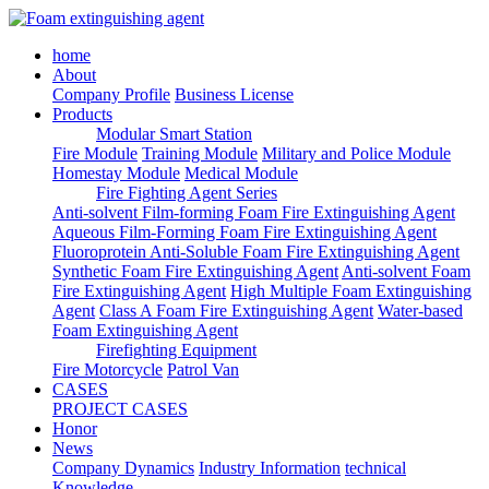
home
About
Company Profile
Business License
Products
Modular Smart Station
Fire Module
Training Module
Military and Police Module
Homestay Module
Medical Module
Fire Fighting Agent Series
Anti-solvent Film-forming Foam Fire Extinguishing Agent
Aqueous Film-Forming Foam Fire Extinguishing Agent
Fluoroprotein Anti-Soluble Foam Fire Extinguishing Agent
Synthetic Foam Fire Extinguishing Agent
Anti-solvent Foam
Fire Extinguishing Agent
High Multiple Foam Extinguishing
Agent
Class A Foam Fire Extinguishing Agent
Water-based
Foam Extinguishing Agent
Firefighting Equipment
Fire Motorcycle
Patrol Van
CASES
PROJECT CASES
Honor
News
Company Dynamics
Industry Information
technical
Knowledge