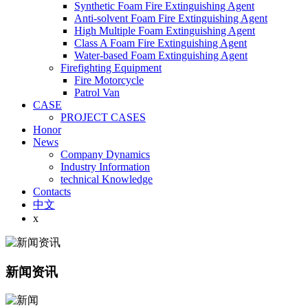
Synthetic Foam Fire Extinguishing Agent
Anti-solvent Foam Fire Extinguishing Agent
High Multiple Foam Extinguishing Agent
Class A Foam Fire Extinguishing Agent
Water-based Foam Extinguishing Agent
Firefighting Equipment
Fire Motorcycle
Patrol Van
CASE
PROJECT CASES
Honor
News
Company Dynamics
Industry Information
technical Knowledge
Contacts
中文
x
新闻资讯