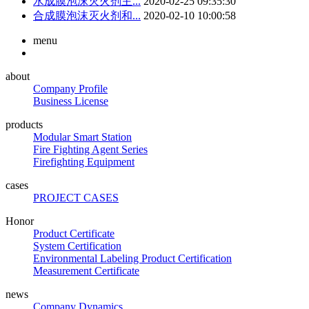
水成膜泡沫灭火剂主...
2020-02-25 09:35:30
合成膜泡沫灭火剂和...
2020-02-10 10:00:58
menu
about
Company Profile
Business License
products
Modular Smart Station
Fire Fighting Agent Series
Firefighting Equipment
cases
PROJECT CASES
Honor
Product Certificate
System Certification
Environmental Labeling Product Certification
Measurement Certificate
news
Company Dynamics