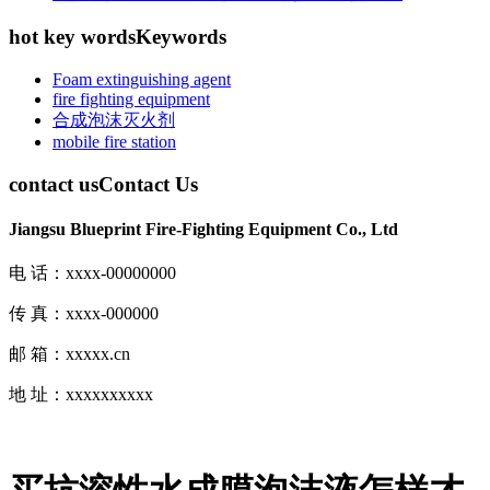
hot key words
Keywords
Foam extinguishing agent
fire fighting equipment
合成泡沫灭火剂
mobile fire station
contact us
Contact Us
Jiangsu Blueprint Fire-Fighting Equipment Co., Ltd
电 话：xxxx-00000000
传 真：xxxx-000000
邮 箱：xxxxx.cn
地 址：xxxxxxxxxx