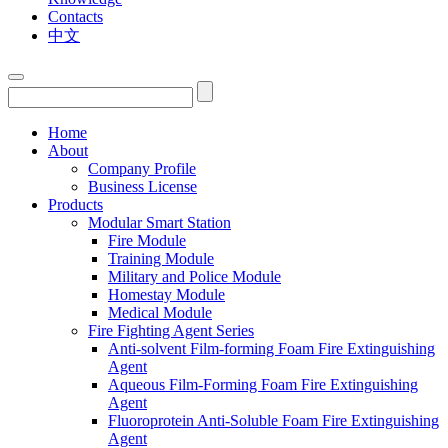
Contacts
中文
Home
About
Company Profile
Business License
Products
Modular Smart Station
Fire Module
Training Module
Military and Police Module
Homestay Module
Medical Module
Fire Fighting Agent Series
Anti-solvent Film-forming Foam Fire Extinguishing
Agent
Aqueous Film-Forming Foam Fire Extinguishing
Agent
Fluoroprotein Anti-Soluble Foam Fire Extinguishing
Agent